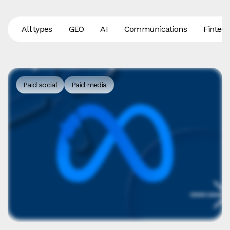
All types
GEO
AI
Communications
Fintec
Paid social
Paid media