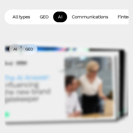
All types
GEO
AI
Communications
Fintec
AI
GEO