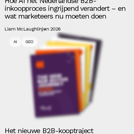
Hoe AI het Nederlandse B2B-
inkoopproces ingrijpend verandert – en
wat marketeers nu moeten doen
Liam McLaughlin
jun 2026
AI
GEO
Het nieuwe B2B-kooptraject