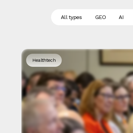
All types
GEO
AI
Healthtech