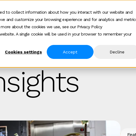
ed to collect information about how you interact with our website and
ove and customize your browsing experience and for analytics and metric
Wie wij helpen
Hoe wij helpen
Over
Show submenu for Wie wij helpen
Show submenu f
Show
t more about the cookies we use, see our Privacy Policy
s website. A single cookie will be used in your browser to remember your
Cookies settings
Accept
Decline
sights
Fea