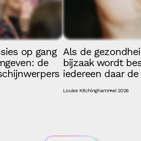
sies op gang
Als de gezondhei
mgeven: de
bijzaak wordt be
 schijnwerpers
iedereen daar de
Louise Kitchingham
mei 2026