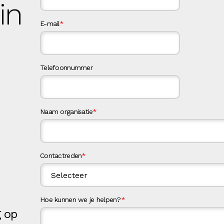
 in
E-mail
*
Telefoonnummer
Naam organisatie
*
Contactreden
*
Hoe kunnen we je helpen?
*
g op