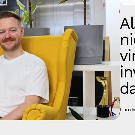
Al
n
vi
in
da
Liam M