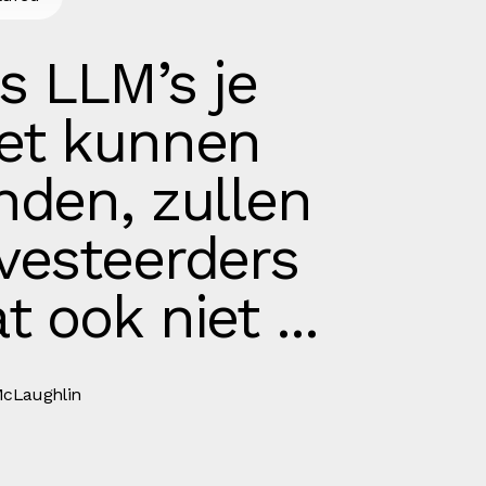
s LLM’s je
iet kunnen
nden, zullen
vesteerders
t ook niet ...
cLaughlin