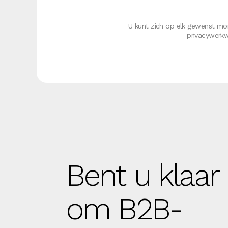
U kunt zich op elk gewenst mo
privacywerkw
Bent u klaar
om B2B-