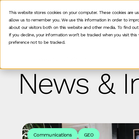
This website stores cookies on your computer. These cookies are us
allow us to remember you. We use this information in order to impr
Ons werk
about our visitors both on this website and other media. To find ou
If you decline, your information won’t be tracked when you visit thi
preference not to be tracked.
Home
>
News and insights
News & In
Communications
GEO