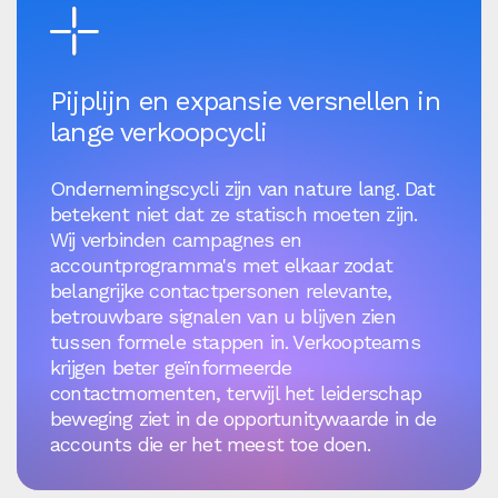
Pijplijn en expansie versnellen in
lange verkoopcycli
Ondernemingscycli zijn van nature lang. Dat
betekent niet dat ze statisch moeten zijn.
Wij verbinden campagnes en
accountprogramma's met elkaar zodat
belangrijke contactpersonen relevante,
betrouwbare signalen van u blijven zien
tussen formele stappen in. Verkoopteams
krijgen beter geïnformeerde
contactmomenten, terwijl het leiderschap
beweging ziet in de opportunitywaarde in de
accounts die er het meest toe doen.