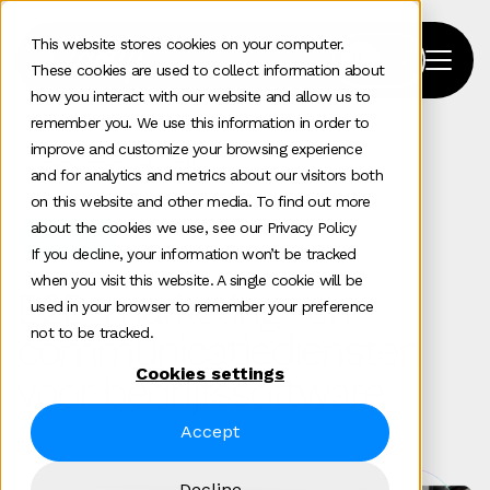
This website stores cookies on your computer.
These cookies are used to collect information about
how you interact with our website and allow us to
remember you. We use this information in order to
improve and customize your browsing experience
Home
>
Enterprise Tech
and for analytics and metrics about our visitors both
on this website and other media. To find out more
about the cookies we use, see our Privacy Policy
Sectoren
If you decline, your information won’t be tracked
when you visit this website. A single cookie will be
B2B-marketing- en
used in your browser to remember your preference
not to be tracked.
communicatiediensten
Cookies settings
voor bedrijfssoftware
Accept
Decline