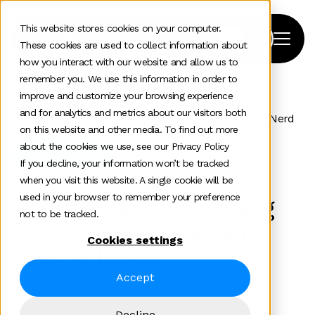
This website stores cookies on your computer.
These cookies are used to collect information about
how you interact with our website and allow us to
remember you. We use this information in order to
improve and customize your browsing experience
Home
>
News and insights
>
and for analytics and metrics about our visitors both
Simplifying The Complex Lessons From A B2b Tech Nerd
on this website and other media. To find out more
about the cookies we use, see our Privacy Policy
Enterprise tech
If you decline, your information won’t be tracked
when you visit this website. A single cookie will be
used in your browser to remember your preference
Het complexe eenvoudig
not to be tracked.
maken: lessen van een
Cookies settings
B2B-technerd
Accept
Liva Emmatty
Decline