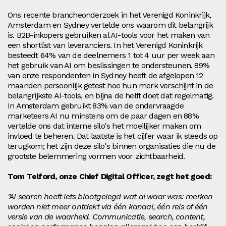
Ons recente brancheonderzoek in het Verenigd Koninkrijk,
Amsterdam en Sydney vertelde ons waarom dit belangrijk
is. B2B-inkopers gebruiken al AI-tools voor het maken van
een shortlist van leveranciers. In het Verenigd Koninkrijk
besteedt 64% van de deelnemers 1 tot 4 uur per week aan
het gebruik van AI om beslissingen te ondersteunen. 89%
van onze respondenten in Sydney heeft de afgelopen 12
maanden persoonlijk getest hoe hun merk verschijnt in de
belangrijkste AI-tools, en bijna de helft doet dat regelmatig.
In Amsterdam gebruikt 83% van de ondervraagde
marketeers AI nu minstens om de paar dagen en 88%
vertelde ons dat interne silo's het moeilijker maken om
invloed te beheren. Dat laatste is het cijfer waar ik steeds op
terugkom; het zijn deze silo's binnen organisaties die nu de
grootste belemmering vormen voor zichtbaarheid.
Tom Telford, onze Chief Digital Officer, zegt het goed:
"AI search heeft iets blootgelegd wat al waar was: merken
worden niet meer ontdekt via één kanaal, één reis of één
versie van de waarheid. Communicatie, search, content,