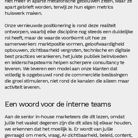
niet meer in aparte metaforische gebouwen zitten, waar ze
apart gebrieft worden, terwijl ze hun eigen metrics
huiswerk maken.
Onze vernieuwde positionering is rond deze realiteit
ontworpen, waarbij elke discipline nog steeds een duidelijke
rol heeft, maar de waarde voortkomt uit hoe ze
samenwerken: marktpositie vormen, geloofwaardigheid
opbouwen, zichtbaarheid vergroten, technische en digitale
best practices verankeren, het juiste publiek beïnvloeden
en leiderschapsteams helpen scherpere consultancy te
leveren. We leveren een model aan onze klanten dat
volledig is opgebouwd rond de commerciële beslissingen
die groei stimuleren, niet rond de kanalen die alleen maar
activiteit leveren.
Een woord voor de interne teams
Aan de senior in-house marketeers die dit lezen, omdat
jullie het vaakst degenen zijn die dit alles bij elkaar houden,
we erkennen dat het moeilijk is. Er wordt van jullie
gevraagd om merk, vraag, AI-zichtbaarheid, beleid, content,