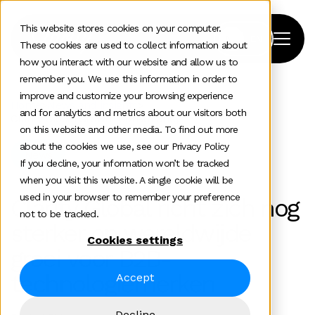
This website stores cookies on your computer.
These cookies are used to collect information about
how you interact with our website and allow us to
remember you. We use this information in order to
improve and customize your browsing experience
Home
>
News and insights
>
and for analytics and metrics about our visitors both
Clarity Global Growth Consultancy
on this website and other media. To find out more
about the cookies we use, see our Privacy Policy
News
If you decline, your information won’t be tracked
when you visit this website. A single cookie will be
used in your browser to remember your preference
Clarity Global richt zich nog
not to be tracked.
sterker op wereldwijde
Cookies settings
groei voor B2B-
technologiemerken
Accept
Decline