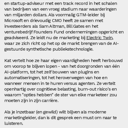
en startup-adviseur met een track record in het schalen
van bedrijven van een vroeg stadium naar waarderingen
van miljarden dollars. Als voormalig GTM-leider bij
Microsoft en drievoudig CMO heeft ze samen met
investeerders als Sam Altman, Bill Gates en het
venturebedrijf Founders Fund ondernemingen opgericht en
geadviseerd. Ze leidt nu de marketing bij
Electric Twin
,
waar ze zich richt op het op de markt brengen van de AI-
gestuurde synthetische publiekstechnologie.
Kat vertelt hoe ze haar eigen vaardigheden heeft herbouwd
om voorop te blijven lopen - van het doorgronden van één
AI-platform, tot het zelf bouwen van plugins en
automatiseringen, tot het heroverwegen van hoe en
wanneer mensen in te huren versus agenten. Ze vertelt
openhartig over cognitieve belasting, burn-out risico's en
waarom "opties hebben" de ster van elke marketeer zou
moeten zijn in zijn carrière.
Als je inzetbaar (en gewild) wilt blijven als moderne
marketingleider, dan is dit gesprek een must om naar te
luisteren.