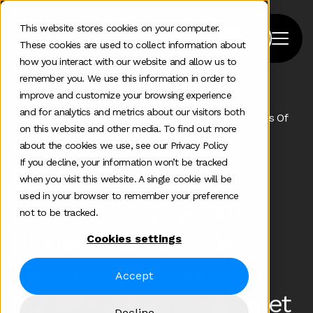
This website stores cookies on your computer.
These cookies are used to collect information about
how you interact with our website and allow us to
remember you. We use this information in order to
improve and customize your browsing experience
Home
>
Podcast
>
and for analytics and metrics about our visitors both
The 2026 Cmo Ai Smaller Teams And The New Rules Of
on this website and other media. To find out more
Marketing Leadership
about the cookies we use, see our Privacy Policy
If you decline, your information won’t be tracked
#183
mei 19 2026
when you visit this website. A single cookie will be
used in your browser to remember your preference
De CMO van 2026: AI,
not to be tracked.
kleinere teams en de
Cookies settings
nieuwe regels voor
Accept
marketingleiderschap, met
Decline