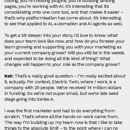
coding, you’re creating plugins, you’re building landing
pages, you’re working with AI. It’s interesting that it’s
consolidating onto one core tool, and that makes it easier –
that’s why platformisation has come about. It’s interesting
to see that applied to AI, automation and AI agents as well.
To get a bit deeper into your story, I’d love to know: what
does your team look like now, and how do you foresee your
team growing and supporting you with your marketing as
your current company grows? Will you still be in the weeds
and expected to be doing all this kind of thing? What
changes will happen to your role as the company grows?
Kat:
That’s a really good question – I’m really excited about
it, actually. For context, Electric Twin, where I work, is a
company with 25 people. We’ve received 14 million dollars
in funding. So we’re not super small, but we’re late seed
stage going into Series A.
I was the first marketer and had to do everything from
scratch. That’s where all the hands‑on work came from.
The way I’m building up my team now is that I like to take
things to the absolute limit – to the point where I can no