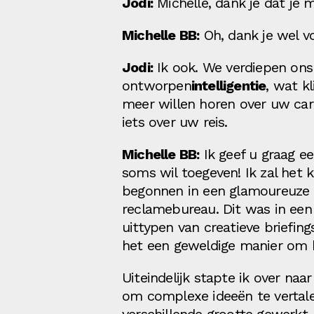
Jodi:
Michelle, dank je dat je
Michelle BB:
Oh, dank je wel vo
Jodi:
Ik ook. We verdiepen ons
ontworpen
intelligentie
, wat k
meer willen horen over uw car
iets over uw reis.
Michelle BB:
Ik geef u graag ee
soms wil toegeven! Ik zal het k
begonnen in een glamoureuze s
reclamebureau. Dit was in een 
uittypen van creatieve briefin
het een geweldige manier om he
Uiteindelijk stapte ik over naa
om complexe ideeën te vertalen