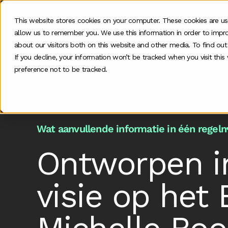
This website stores cookies on your computer. These cookies are us
allow us to remember you. We use this information in order to impr
Ons werk
about our visitors both on this website and other media. To find ou
If you decline, your information won’t be tracked when you visit thi
preference not to be tracked.
Home
>
Podcast
>
Designed Intelligence Reimagi
Wat aanvullende informatie in één regel
m
Ontworpen in
visie op he