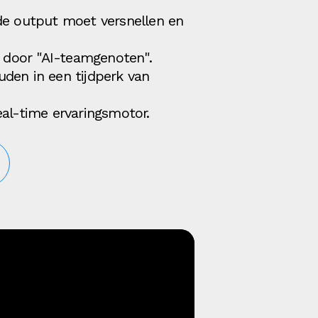
e output moet versnellen en
d door "AI-teamgenoten".
den in een tijdperk van
l-time ervaringsmotor.