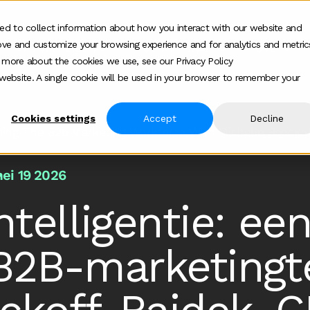
ed to collect information about how you interact with our website and
ove and customize your browsing experience and for analytics and metric
Wie wij helpen
Hoe wij helpen
Over
Show submenu for Wie wij helpen
Show submenu f
Show
t more about the cookies we use, see our Privacy Policy
s website. A single cookie will be used in your browser to remember your
Cookies settings
Accept
Decline
ning The B2b Marketing Workforce With Michelle Boockof
ei 19 2026
telligentie: ee
t B2B-marketing