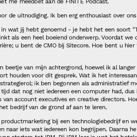
 met me meedoet aan de FINITE Podcast.
or de uitnodiging. Ik ben erg enthousiast over on
 in wat jij hebt genoemd - je hebt het een soort
linkt als een heel boeiend onderwerp. Voordat we d
rière; u bent de CMO bij Sitecore. Hoe bent u hie
n beetje van mijn achtergrond, hoewel ik al langer 
ort houden voor dit gesprek. Wat ik het interessant
trategierol; ik ben begonnen als administratief m
tijd dat nog niet iedereen een computer had, dus 
gs van account executives en creative directors. H
t bedrijf van de grond af aan te leren.
r productmarketing bij een technologiebedrijf en we
 naar iets wat iedereen kon begrijpen. Daarna heb