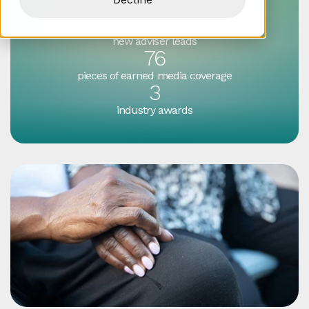
Success by numbers
72
new adviser leads
76
pieces of earned media coverage
3
industry awards