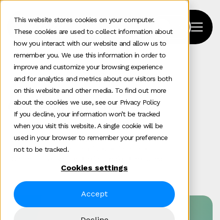
This website stores cookies on your computer.
These cookies are used to collect information about
how you interact with our website and allow us to
remember you. We use this information in order to
improve and customize your browsing experience
Home
>
Our Work
>
Generation Life
and for analytics and metrics about our visitors both
on this website and other media. To find out more
Generation Life
about the cookies we use, see our Privacy Policy
If you decline, your information won’t be tracked
when you visit this website. A single cookie will be
used in your browser to remember your preference
Communications
Paid social
PR and influencer relations
Fintech
not to be tracked.
Content marketing
Paid media
Featured
Cookies settings
Accept
Decline