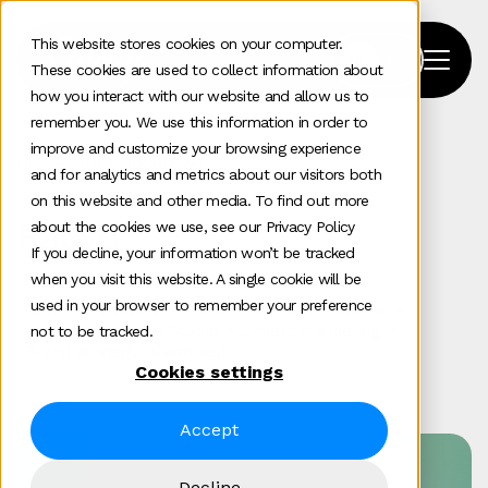
This website stores cookies on your computer.
These cookies are used to collect information about
how you interact with our website and allow us to
remember you. We use this information in order to
improve and customize your browsing experience
Home
>
Our Work
>
Rapyd
and for analytics and metrics about our visitors both
on this website and other media. To find out more
Rapyd
about the cookies we use, see our Privacy Policy
If you decline, your information won’t be tracked
when you visit this website. A single cookie will be
used in your browser to remember your preference
Communications
PR and influencer relations
Fintech
Creative Studio
Content marketing
not to be tracked.
Brand strategy
Featured
Cookies settings
Accept
Decline