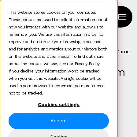
This website stores cookies on your computer.
These cookies are used to collect information about
how you interact with our website and allow us to
remember you. We use this information in order to
improve and customize your browsing experience
Home
>
Our Work
>
Case Study
>
and for analytics and metrics about our visitors both
Building The Growth Strategy For A Leading Freight Carrier
on this website and other media. To find out more
about the cookies we use, see our Privacy Policy
Commercieel momentum
If you decline, your information won’t be tracked
when you visit this website. A single cookie will be
creëren voor een
used in your browser to remember your preference
wereldwijde logistieke
not to be tracked.
marktleider: een digitale
Cookies settings
strategie voor de gehele
Accept
funnel die de
Decline