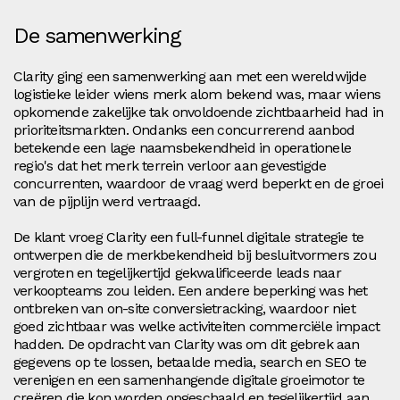
De samenwerking
Clarity ging een samenwerking aan met een wereldwijde
logistieke leider wiens merk alom bekend was, maar wiens
opkomende zakelijke tak onvoldoende zichtbaarheid had in
prioriteitsmarkten. Ondanks een concurrerend aanbod
betekende een lage naamsbekendheid in operationele
regio's dat het merk terrein verloor aan gevestigde
concurrenten, waardoor de vraag werd beperkt en de groei
van de pijplijn werd vertraagd.
De klant vroeg Clarity een full-funnel digitale strategie te
ontwerpen die de merkbekendheid bij besluitvormers zou
vergroten en tegelijkertijd gekwalificeerde leads naar
verkoopteams zou leiden. Een andere beperking was het
ontbreken van on-site conversietracking, waardoor niet
goed zichtbaar was welke activiteiten commerciële impact
hadden. De opdracht van Clarity was om dit gebrek aan
gegevens op te lossen, betaalde media, search en SEO te
verenigen en een samenhangende digitale groeimotor te
creëren die kon worden opgeschaald en tegelijkertijd aan