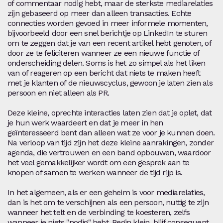
of commentaar nodig hebt, maar de sterkste mediarelaties
zijn gebaseerd op meer dan alleen transacties. Echte
connecties worden gevoed in meer informele momenten,
bijvoorbeeld door een snel berichtje op LinkedIn te sturen
om te zeggen dat je van een recent artikel hebt genoten, of
door ze te feliciteren wanneer ze een nieuwe functie of
onderscheiding delen. Soms is het zo simpel als het liken
van of reageren op een bericht dat niets te maken heeft
met je klanten of de nieuwscyclus, gewoon je laten zien als
persoon en niet alleen als PR.
Deze kleine, oprechte interacties laten zien dat je oplet, dat
je hun werk waardeert en dat je meer in hen
geïnteresseerd bent dan alleen wat ze voor je kunnen doen.
Na verloop van tijd zijn het deze kleine aanrakingen, zonder
agenda, die vertrouwen en een band opbouwen, waardoor
het veel gemakkelijker wordt om een gesprek aan te
knopen of samen te werken wanneer de tijd rijp is.
In het algemeen, als er een geheim is voor mediarelaties,
dan is het om te verschijnen als een persoon, nuttig te zijn
wanneer het telt en de verbinding te koesteren, zelfs
wanneer je niets "nodig" hebt. Begin klein, blijf consequent