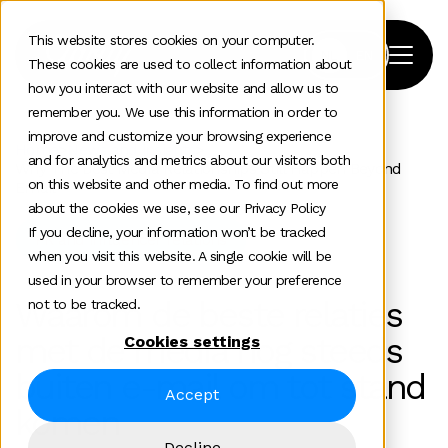
This website stores cookies on your computer.
These cookies are used to collect information about
how you interact with our website and allow us to
remember you. We use this information in order to
improve and customize your browsing experience
Home
>
News and insights
>
and for analytics and metrics about our visitors both
Why The Best Media Relationships Still Happen Beyond
on this website and other media. To find out more
Email
about the cookies we use, see our Privacy Policy
If you decline, your information won’t be tracked
PR and influencer relations
when you visit this website. A single cookie will be
used in your browser to remember your preference
Waarom de beste relaties
not to be tracked.
met de media nog steeds
Cookies settings
buiten e-mail om tot stand
Accept
komen
Decline