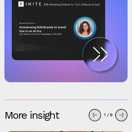
More insight
1
/
8